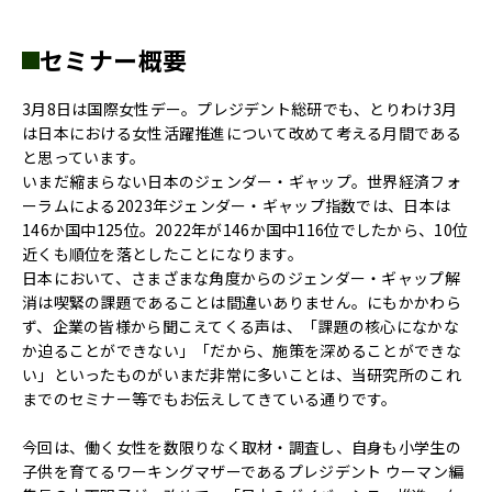
セミナー概要
3月8日は国際女性デー。プレジデント総研でも、とりわけ3月
は日本における女性活躍推進について改めて考える月間である
と思っています。
いまだ縮まらない日本のジェンダー・ギャップ。世界経済フォ
ーラムによる2023年ジェンダー・ギャップ指数では、日本は
146か国中125位。2022年が146か国中116位でしたから、10位
近くも順位を落としたことになります。
日本において、さまざまな角度からのジェンダー・ギャップ解
消は喫緊の課題であることは間違いありません。にもかかわら
ず、企業の皆様から聞こえてくる声は、「課題の核心になかな
か迫ることができない」「だから、施策を深めることができな
い」といったものがいまだ非常に多いことは、当研究所のこれ
までのセミナー等でもお伝えしてきている通りです。
今回は、働く女性を数限りなく取材・調査し、自身も小学生の
子供を育てるワーキングマザーであるプレジデント ウーマン編