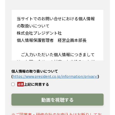
当サイトでのお問い合せにおける個人情報
の取扱いについて
株式会社プレジデント社
個人情報保護管理者 経営企画本部長
ご入力いただいた個人情報につきまして
は、お問い合せへの対応、お申込みいただ
いた商品の発送、事務連絡や弊社サービス
個人情報の取り扱いについて
に関するご案内をさせていただきます。 法
(
https://www.president.co.jp/information/privacy/
)
令に基づく場合を除き、ご本人の同意を得
上記に同意する
ることなく他に利用または提供することは
ありません。
また個人情報の取扱いを外部に委託いたし
ます。個人情報のご入力は任意ですが、必須
※ご同業者・研修会社のお申込みはお断りしてお