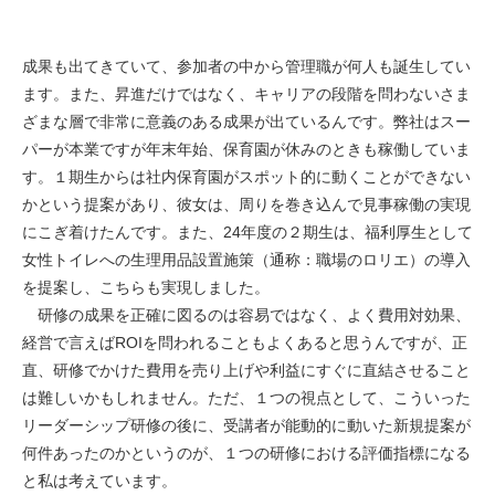
成果も出てきていて、参加者の中から管理職が何人も誕生してい
ます。また、昇進だけではなく、キャリアの段階を問わないさま
ざまな層で非常に意義のある成果が出ているんです。弊社はスー
パーが本業ですが年末年始、保育園が休みのときも稼働していま
す。１期生からは社内保育園がスポット的に動くことができない
かという提案があり、彼女は、周りを巻き込んで見事稼働の実現
にこぎ着けたんです。また、24年度の２期生は、福利厚生として
女性トイレへの生理用品設置施策（通称：職場のロリエ）の導入
を提案し、こちらも実現しました。
研修の成果を正確に図るのは容易ではなく、よく費用対効果、
経営で言えばROIを問われることもよくあると思うんですが、正
直、研修でかけた費用を売り上げや利益にすぐに直結させること
は難しいかもしれません。ただ、１つの視点として、こういった
リーダーシップ研修の後に、受講者が能動的に動いた新規提案が
何件あったのかというのが、１つの研修における評価指標になる
と私は考えています。