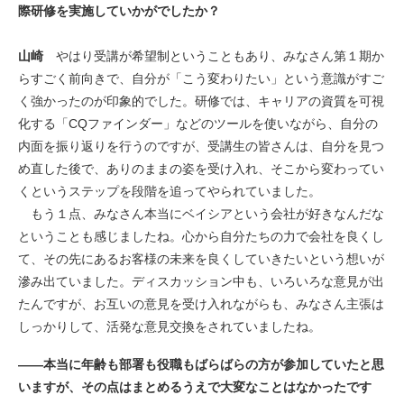
際研修を実施していかがでしたか？
山崎
やはり受講が希望制ということもあり、みなさん第１期か
らすごく前向きで、自分が「こう変わりたい」という意識がすご
く強かったのが印象的でした。研修では、キャリアの資質を可視
化する「CQファインダー」などのツールを使いながら、自分の
内面を振り返りを行うのですが、受講生の皆さんは、自分を見つ
め直した後で、ありのままの姿を受け入れ、そこから変わってい
くというステップを段階を追ってやられていました。
もう１点、みなさん本当にベイシアという会社が好きなんだな
ということも感じましたね。心から自分たちの力で会社を良くし
て、その先にあるお客様の未来を良くしていきたいという想いが
滲み出ていました。ディスカッション中も、いろいろな意見が出
たんですが、お互いの意見を受け入れながらも、みなさん主張は
しっかりして、活発な意見交換をされていましたね。
――本当に年齢も部署も役職もばらばらの方が参加していたと思
いますが、その点はまとめるうえで大変なことはなかったです