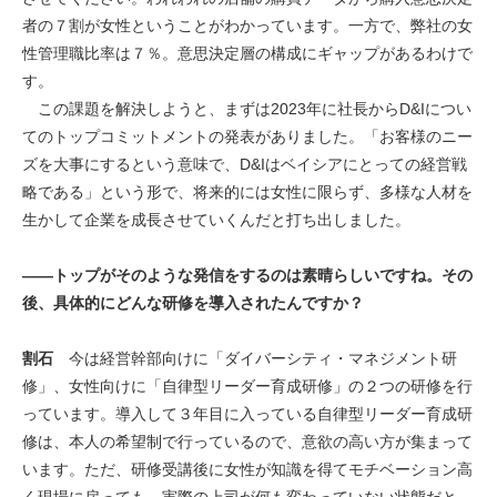
者の７割が女性ということがわかっています。一方で、弊社の女
性管理職比率は７％。意思決定層の構成にギャップがあるわけで
す。
この課題を解決しようと、まずは2023年に社長からD&Iについ
てのトップコミットメントの発表がありました。「お客様のニー
ズを大事にするという意味で、D&Iはベイシアにとっての経営戦
略である」という形で、将来的には女性に限らず、多様な人材を
生かして企業を成長させていくんだと打ち出しました。
――トップがそのような発信をするのは素晴らしいですね。その
後、具体的にどんな研修を導入されたんですか？
割石
今は経営幹部向けに「ダイバーシティ・マネジメント研
修」、女性向けに「自律型リーダー育成研修」の２つの研修を行
っています。導入して３年目に入っている自律型リーダー育成研
修は、本人の希望制で行っているので、意欲の高い方が集まって
います。ただ、研修受講後に女性が知識を得てモチベーション高
く現場に戻っても、実際の上司が何も変わっていない状態だと、