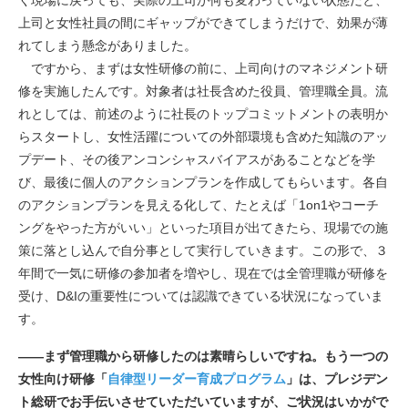
上司と女性社員の間にギャップができてしまうだけで、効果が薄
れてしまう懸念がありました。
ですから、まずは女性研修の前に、上司向けのマネジメント研
修を実施したんです。対象者は社長含めた役員、管理職全員。流
れとしては、前述のように社長のトップコミットメントの表明か
らスタートし、女性活躍についての外部環境も含めた知識のアッ
プデート、その後アンコンシャスバイアスがあることなどを学
び、最後に個人のアクションプランを作成してもらいます。各自
のアクションプランを見える化して、たとえば「1on1やコーチ
ングをやった方がいい」といった項目が出てきたら、現場での施
策に落とし込んで自分事として実行していきます。この形で、３
年間で一気に研修の参加者を増やし、現在では全管理職が研修を
受け、D&Iの重要性については認識できている状況になっていま
す。
――まず管理職から研修したのは素晴らしいですね。もう一つの
女性向け研修「
自律型リーダー育成プログラム
」は、プレジデン
ト総研でお手伝いさせていただいていますが、ご状況はいかがで