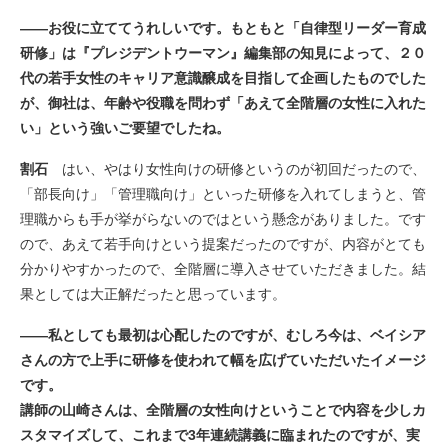
――お役に立ててうれしいです。もともと「自律型リーダー育成
研修」は『プレジデントウーマン』編集部の知見によって、２０
代の若手女性のキャリア意識醸成を目指して企画したものでした
が、御社は、年齢や役職を問わず「あえて全階層の女性に入れた
い」という強いご要望でしたね。
割石
はい、やはり女性向けの研修というのが初回だったので、
「部長向け」「管理職向け」といった研修を入れてしまうと、管
理職からも手が挙がらないのではという懸念がありました。です
ので、あえて若手向けという提案だったのですが、内容がとても
分かりやすかったので、全階層に導入させていただきました。結
果としては大正解だったと思っています。
――私としても最初は心配したのですが、むしろ今は、ベイシア
さんの方で上手に研修を使われて幅を広げていただいたイメージ
です。
講師の山崎さんは、全階層の女性向けということで内容を少しカ
スタマイズして、これまで3年連続講義に臨まれたのですが、実