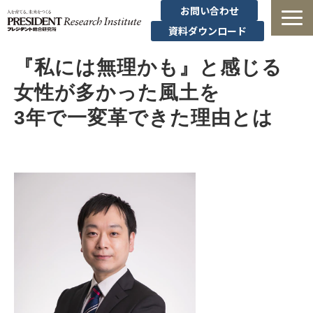
お問い合わせ
資料ダウンロード
法人研修
『私には無理かも』と感じる
女性が多かった風土を
有料講座
3年で一変革できた理由とは
無料セミナー
導入事例・コラム
経営者の学び
経営支援
定額制オンデマンド研修