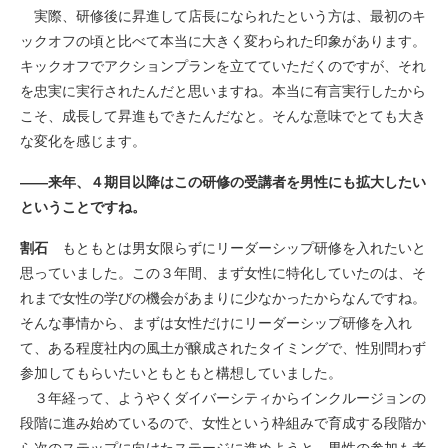
実際、研修後に昇進して店長になられたという方は、最初のキ
ックオフの頃と比べて本当に大きく変わられた印象があります。
キックオフでアクションプランを立てていただくのですが、それ
を忠実に実行されたんだと思いますね。本当に有言実行したから
こそ、成長して昇進もできたんだなと。そんな意味でとても大き
な変化を感じます。
――来年、４期目以降はこの研修の受講者を男性にも拡大したい
ということですね。
割石
もともとは男女限らずにリーダーシップ研修を入れたいと
思っていました。この３年間、まず女性に特化していたのは、そ
れまで女性の学びの機会があまりに少なかったからなんですね。
そんな事情から、まずは女性だけにリーダーシップ研修を入れ
て、ある程度社内の風土が醸成されたタイミングで、性別問わず
参加してもらいたいともともと構想していました。
３年経って、ようやくダイバーシティからインクルージョンの
段階に進み始めているので、女性という枠組みで育成する段階か
ら次のステップに向けたステージに進めようと、男性の参加も考