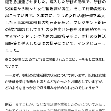
躍を急加速させました。導入した研修の効果で、研修の
受講者から続々と女性管理職が誕生、そして行動変容も
起こっています。３年前に、２つの女性活躍研修を導入
した人事本部本部長の割石正紀氏と、プレジデント総研
の認定講師として同社の女性向け研修を３期連続で担当
するマインドリンク代表の山崎裕子氏に、同社の女性活
躍施策と導入した研修の様子について、インタビューし
ました。
※この記事は2025年8月8日に開催されたウエビナーをもとに構成し
ています。
――まず、御社の女性活躍の状況について伺います。以前は女性
が研修を受ける機会もほとんどなかったとお聞きしていますが、
どのようなきっかけで取り組みを始められたのでしょうか？
割石
まず当社が、なぜ女性活躍を重視したのかについてお話し
させてください。われわれの店舗の購買データから購入意思決定