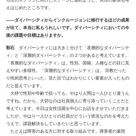
えはじめたところです。
――ダイバーシティからインクルージョンに移行するほどの成果
が出て、本当に私もうれしいです。ダイバーシティにおいての今
後の課題や目標はありますか。
割石
ダイバーシティには大きく分けて「表層的なダイバーシテ
ィ」と「深層的ダイバーシティ」の２つがあると考えています。
「表層的なダイバーシティ」は、性別、国籍、人種などの目に見
えやすい多様性。「深層的なダイバーシティ」は、 宗教だった
り性的思考といった、見た目ではわかりにくい要素が入ったもの
だと捉えています。
大枠で性別や年齢で括っても、やはり人間は一人ひとり違うん
ですね。だから、大切なのは社員個人に寄り添っていくことだと
考えています。今日は女性活躍を中心にお話をさせていただきま
したが、やはり一人ひとりの社員がどういう状況なのかを考えた
うえで、課題解決をしていきたいと思っています。
たとえば障害のある方に対する取り組みです。障害者の雇用