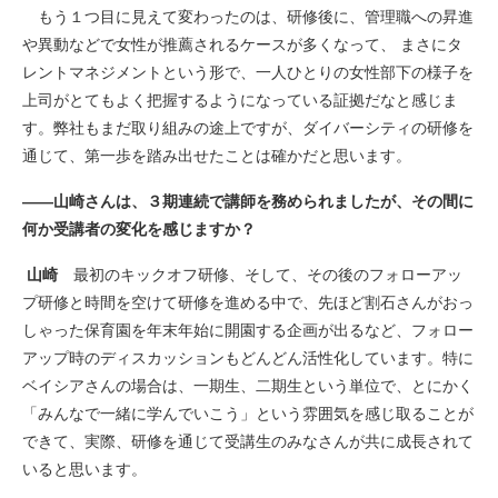
もう１つ目に見えて変わったのは、研修後に、管理職への昇進
や異動などで女性が推薦されるケースが多くなって、 まさにタ
レントマネジメントという形で、一人ひとりの女性部下の様子を
上司がとてもよく把握するようになっている証拠だなと感じま
す。弊社もまだ取り組みの途上ですが、ダイバーシティの研修を
通じて、第一歩を踏み出せたことは確かだと思います。
――山崎さんは、３期連続で講師を務められましたが、その間に
何か受講者の変化を感じますか？
山崎
最初のキックオフ研修、そして、その後のフォローアッ
プ研修と時間を空けて研修を進める中で、先ほど割石さんがおっ
しゃった保育園を年末年始に開園する企画が出るなど、フォロー
アップ時のディスカッションもどんどん活性化しています。特に
ベイシアさんの場合は、一期生、二期生という単位で、とにかく
「みんなで一緒に学んでいこう」という雰囲気を感じ取ることが
できて、実際、研修を通じて受講生のみなさんが共に成長されて
いると思います。