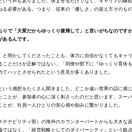
という声もありました。休ませるだけでなく、キャリアの継
ねる必要がある。つまり、従来の「優しさ」の捉え方そのも
もりで「大変だからゆっくり復帰して」と言いがちなのです
があるんです。
」と明かしてくださったことも、体力に自信がなくてもキャ
ることだけが正解ではない」「同僚や部下に『ゆっくり育休
めてハッとさせられたという意見が多くありました。
いう感想をたくさん聞きました。どこか遠い世界の話に感じ
たことが、参加者の心に深く刺さったのだと思います。スー
ことが、社員一人ひとりの安心感や励みに繋がりました。
テナビリティ部）の海外のカウンターパートからも大きな反
論ではなく、「経営戦略としてのダイバーシティ」という観