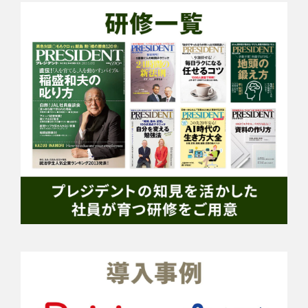
知・開示・内容の訂正・追加又は削除・利
用の停止・消去及び第三者への提供の停止
についてはお客様相談窓口までお問い合せ
下さい（こちらのフォームにてご連絡くだ
さい）。
また、ウェブサイトの使用状況の把握、
利便性向上、今後のより良いサービス、商
品作りの参考、問題発生時の原因探求、広
告配信、レポート作成のため、クッキーを
利用しています。 「当サイトでのお問い合
せにおける個人情報の取扱いについて」に
ご同意の上、「申し込む」を押して下さ
い。