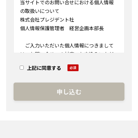
当サイトでのお問い合せにおける個人情報
の取扱いについて
株式会社プレジデント社
個人情報保護管理者 経営企画本部長
ご入力いただいた個人情報につきまして
は、お問い合せへの対応、お申込みいただ
いた商品の発送、事務連絡や弊社サービス
上記に同意する
に関するご案内をさせていただきます。 法
令に基づく場合を除き、ご本人の同意を得
ることなく他に利用または提供することは
ありません。
また個人情報の取扱いを外部に委託いたし
ます。個人情報のご入力は任意ですが、必須
項目にご入力いただけない場合は確認画面
に進めません。 個人情報の利用目的の通