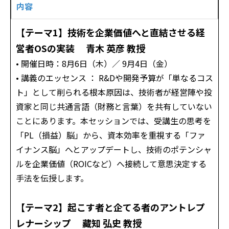
内容
【テーマ1】技術を企業価値へと直結させる経
営者OSの実装 青木 英彦 教授
• 開催日時：8月6日（木）／ 9月4日（金）
• 講義のエッセンス ： R&Dや開発予算が「単なるコス
ト」として削られる根本原因は、技術者が経営陣や投
資家と同じ共通言語（財務と言葉）を共有していない
ことにあります。本セッションでは、受講生の思考を
「PL（損益）脳」から、資本効率を重視する「ファ
イナンス脳」へとアップデートし、技術のポテンシャ
ルを企業価値（ROICなど）へ接続して意思決定する
手法を伝授します。
【テーマ2】起こす者と企てる者のアントレプ
レナーシップ 藏知 弘史 教授