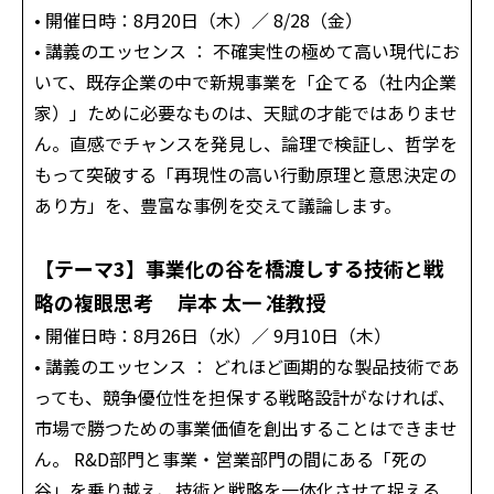
• 開催日時：8月20日（木）／ 8/28（金）
• 講義のエッセンス ： 不確実性の極めて高い現代にお
いて、既存企業の中で新規事業を「企てる（社内企業
家）」ために必要なものは、天賦の才能ではありませ
ん。直感でチャンスを発見し、論理で検証し、哲学を
もって突破する「再現性の高い行動原理と意思決定の
あり方」を、豊富な事例を交えて議論します。
【テーマ3】事業化の谷を橋渡しする技術と戦
略の複眼思考 岸本 太一 准教授
• 開催日時：8月26日（水）／ 9月10日（木）
• 講義のエッセンス ： どれほど画期的な製品技術であ
っても、競争優位性を担保する戦略設計がなければ、
市場で勝つための事業価値を創出することはできませ
ん。 R&D部門と事業・営業部門の間にある「死の
谷」を乗り越え、技術と戦略を一体化させて捉える