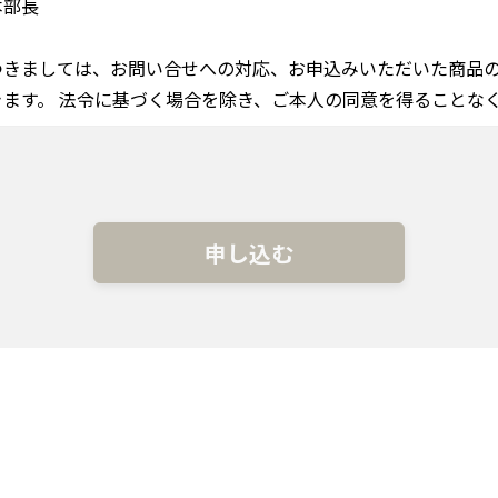
本部長
きましては、お問い合せへの対応、お申込みいただいた商品の
ます。 法令に基づく場合を除き、ご本人の同意を得ることな
委託いたします。個人情報のご入力は任意ですが、必須項目に
用目的の通知・開示・内容の訂正・追加又は削除・利用の停止
お問い合せ下さい（こちらのフォームにてご連絡ください）。
の把握、利便性向上、今後のより良いサービス、商品作りの参
ッキーを利用しています。 「当サイトでのお問い合せにおけ
して下さい。