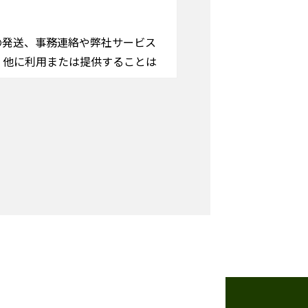
発送、事務連絡や弊社サービス
く他に利用または提供することは
ご入力いただけない場合は確認画
・消去及び第三者への提供の停止
考、問題発生時の原因探求、広
る個人情報の取扱いについて」に