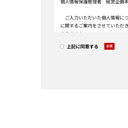
個人情報保護管理者 経営企画
ご入力いただいた個人情報につ
に関するご案内をさせていただき
ありません。
また個人情報の取扱いを外部に
上記に同意する
面に進めません。 個人情報の利
についてはお客様相談窓口まで
また、ウェブサイトの使用状況
告配信、レポート作成のため、ク
ご同意の上、「申し込む」を押