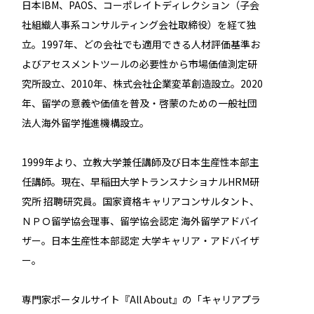
日本IBM、PAOS、コーポレイトディレクション（子会
社組織人事系コンサルティング会社取締役）を経て独
立。1997年、どの会社でも適用できる人材評価基準お
よびアセスメントツールの必要性から市場価値測定研
究所設立、2010年、株式会社企業変革創造設立。2020
年、留学の意義や価値を普及・啓蒙のための一般社団
法人海外留学推進機構設立。
1999年より、立教大学兼任講師及び日本生産性本部主
任講師。現在、早稲田大学トランスナショナルHRM研
究所 招聘研究員。国家資格キャリアコンサルタント、
ＮＰＯ留学協会理事、留学協会認定 海外留学アドバイ
ザー。日本生産性本部認定 大学キャリア・アドバイザ
ー。
専門家ポータルサイト『All About』の「キャリアプラ