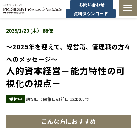
お問い合わせ
資料ダウンロード
法人研修
2025/1/23 (木） 開催
有料講座
～2025年を迎えて、経営職、管理職の方々
へのメッセージ～
無料セミナー
人的資本経営－能力特性の可
導入事例・コラム
視化の視点－
経営者の学び
受付中
締切日：開催日の前日 12:00まで
経営支援
こんな方におすすめ
定額制オンデマンド研修