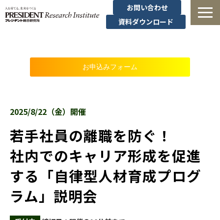
お問い合わせ
資料ダウンロード
法人研修
お申込みフォーム
有料講座
無料セミナー
2025/8/22（金）開催
導入事例・コラム
若手社員の離職を防ぐ！
社内でのキャリア形成を促進
経営者の学び
する「自律型人材育成プログ
経営支援
ラム」説明会
定額制オンデマンド研修