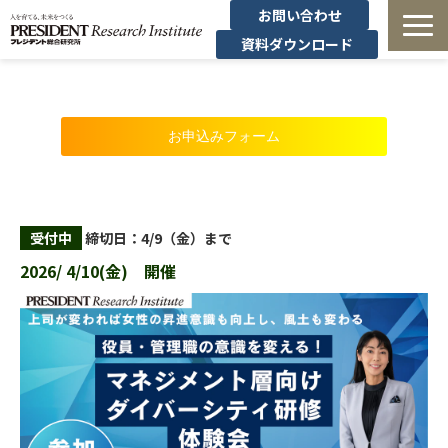
お問い合わせ
資料ダウンロード
法人研修
お申込みフォーム
有料講座
無料セミナー
受付中
締切日：4/9（金）まで
導入事例・コラム
2026/ 4/10(金) 開催
経営者の学び
経営支援
定額制オンデマンド研修