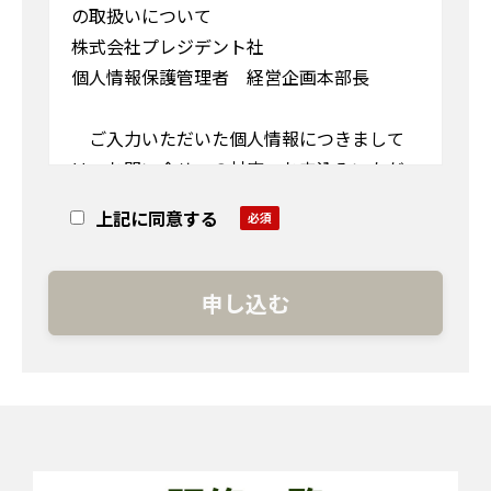
の取扱いについて
株式会社プレジデント社
個人情報保護管理者 経営企画本部長
ご入力いただいた個人情報につきまして
は、お問い合せへの対応、お申込みいただ
いた商品の発送、事務連絡や弊社サービス
上記に同意する
に関するご案内をさせていただきます。 法
令に基づく場合を除き、ご本人の同意を得
ることなく他に利用または提供することは
ありません。
また個人情報の取扱いを外部に委託いたし
ます。個人情報のご入力は任意ですが、必須
項目にご入力いただけない場合は確認画面
に進めません。 個人情報の利用目的の通
知・開示・内容の訂正・追加又は削除・利