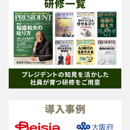
用の停止・消去及び第三者への提供の停止
についてはお客様相談窓口までお問い合せ
下さい（こちらのフォームにてご連絡くだ
さい）。
また、ウェブサイトの使用状況の把握、
利便性向上、今後のより良いサービス、商
品作りの参考、問題発生時の原因探求、広
告配信、レポート作成のため、クッキーを
利用しています。 「当サイトでのお問い合
せにおける個人情報の取扱いについて」に
ご同意の上、「申し込む」を押して下さ
い。