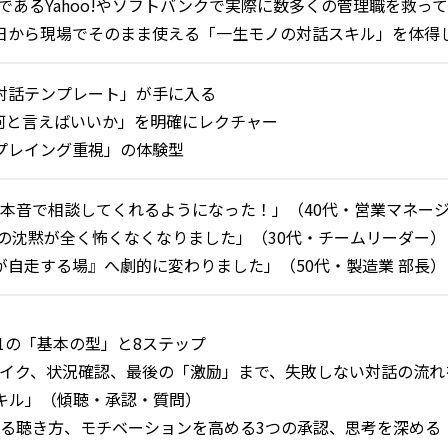
業であるYahoo!やソフトバンクで実際に数多くの管理職を救
日から現場でそのまま使える「一生モノの対話スキル」を体得
対話テンプレート」が手に入る
何と言えばいいか」を明確にレクチャー
プレイング重視」の体験型
、本音で相談してくれるようになった！」（40代・営業マネー
1の沈黙が全く怖くなくなりました」（30代・チームリーダー）
自走する場』へ劇的に変わりました」（50代・製造業 部長）
n1の「基本の型」と8ステップ
イク、状況確認、最後の「激励」まで、失敗しない対話の流れ
キル」（傾聴・承認・質問）
る聴き方、モチベーションを高める3つの承認、思考を深める