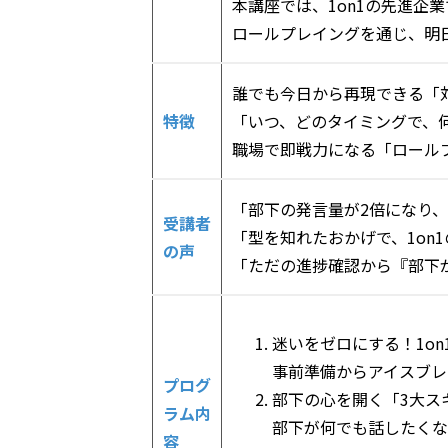
本講座では、1on1の先進企
ロールプレイングを通じ、明
誰でも今日から再現できる「
特徴
「いつ、どのタイミングで、
職場で即戦力になる「ロール
「部下の発言量が2倍になり
受講者
「型を知れたおかげで、1on
の声
「ただの進捗確認から『部下が
迷いをゼロにする！1o
事前準備からアイスブレ
プログ
部下の心を開く「3大ス
ラム内
部下が何でも話したくな
容