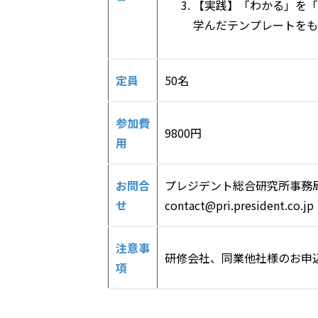
【実践】「わかる」を「
学んだテンプレートをも
定員
50名
参加費
9800円
用
お問合
プレジデント総合研究所事務
せ
contact@pri.president.co.jp
注意事
研修会社、同業他社様のお申
項