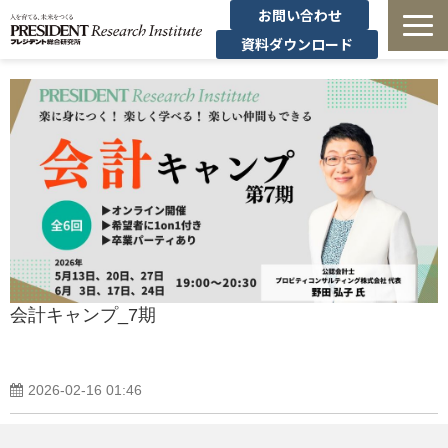
お問い合わせ
資料ダウンロード
法人研修
有料講座
無料セミナー
導入事例・コラム
経営者の学び
会計キャンプ_7期
経営支援
2026-02-16 01:46
定額制オンデマンド研修