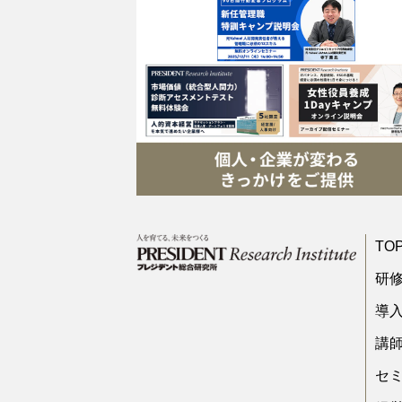
TO
研
導
講
セ