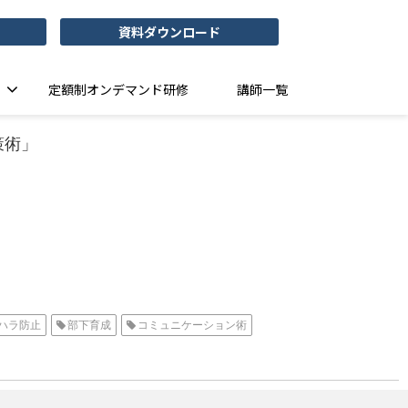
資料ダウンロード
定額制オンデマンド研修
講師一覧
策術」
ハラ防止
部下育成
コミュニケーション術