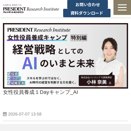
お問い合わせ
資料ダウンロード
法人研修
有料講座
無料セミナー
導入事例・コラム
経営者の学び
女性役員養成１Dayキャンプ_AI
経営支援
2026-07-07 13:58
定額制オンデマンド研修