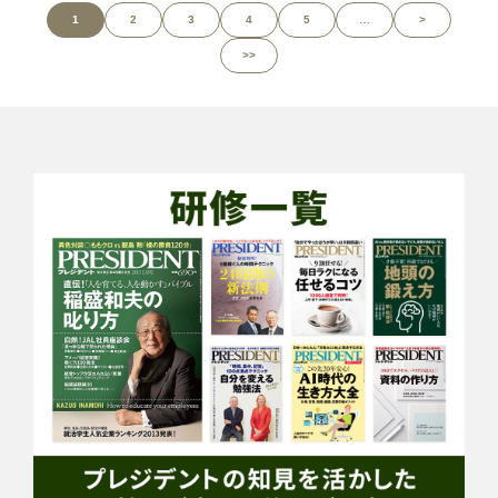
1
2
3
4
5
…
>
>>