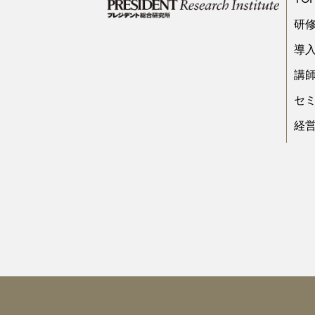
研
導
講
セ
経